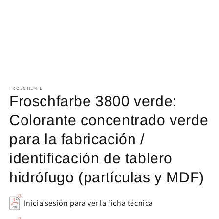
Abrir
elemento
FROSCHEMIE
multimedia
1
Froschfarbe 3800 verde:
en
una
Colorante concentrado verde
ventana
modal
para la fabricación /
identificación de tablero
hidrófugo (partículas y MDF)
Inicia sesión para ver la ficha técnica