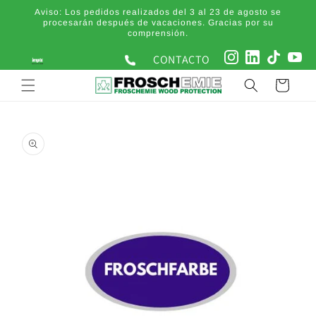
Ir
Aviso: Los pedidos realizados del 3 al 23 de agosto se
directamente
procesarán después de vacaciones. Gracias por su
al contenido
comprensión.
CONTACTO
Carrito
Ir
directamente
a la
información
del producto